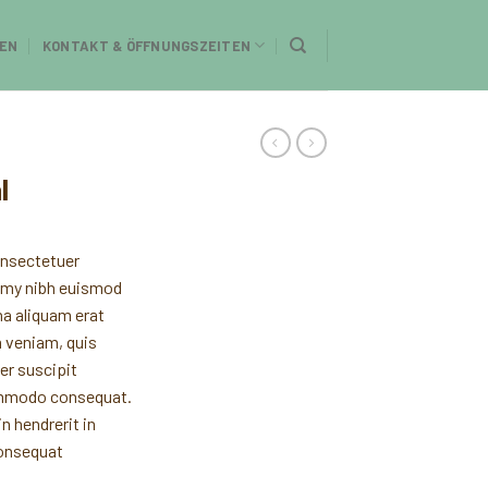
EN
KONTAKT & ÖFFNUNGSZEITEN
l
onsectetuer
ummy nibh euismod
na aliquam erat
m veniam, quis
er suscipit
commodo consequat.
n hendrerit in
consequat