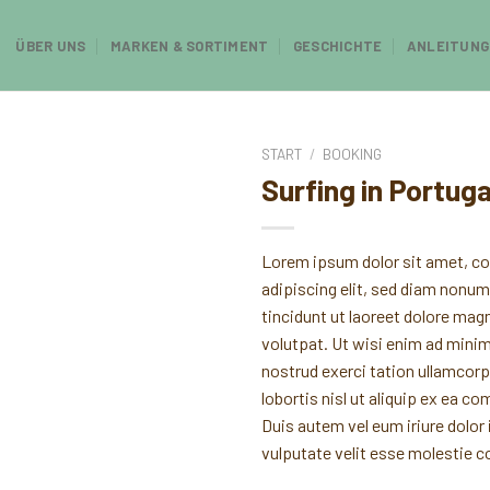
ÜBER UNS
MARKEN & SORTIMENT
GESCHICHTE
ANLEITUNG
START
/
BOOKING
Surfing in Portuga
Lorem ipsum dolor sit amet, c
adipiscing elit, sed diam non
tincidunt ut laoreet dolore mag
volutpat. Ut wisi enim ad mini
nostrud exerci tation ullamcorp
lobortis nisl ut aliquip ex ea 
Duis autem vel eum iriure dolor i
vulputate velit esse molestie 