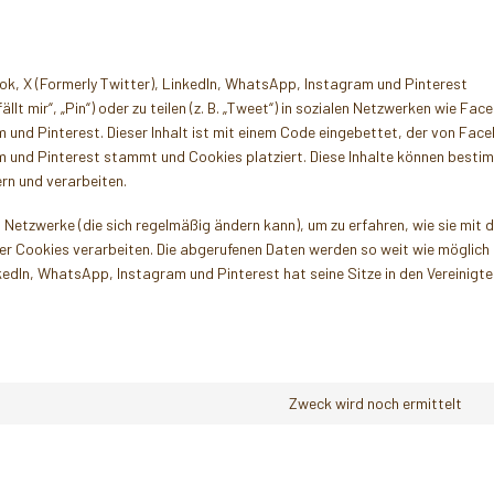
ok, X (Formerly Twitter), LinkedIn, WhatsApp, Instagram und Pinterest
lt mir“, „Pin“) oder zu teilen (z. B. „Tweet“) in sozialen Netzwerken wie Fac
 und Pinterest. Dieser Inhalt ist mit einem Code eingebettet, der von Fac
m und Pinterest stammt und Cookies platziert. Diese Inhalte können besti
rn und verarbeiten.
n Netzwerke (die sich regelmäßig ändern kann), um zu erfahren, wie sie mit 
eser Cookies verarbeiten. Die abgerufenen Daten werden so weit wie möglich
kedIn, WhatsApp, Instagram und Pinterest hat seine Sitze in den Vereinigte
Zweck wird noch ermittelt
Co
to
se
so