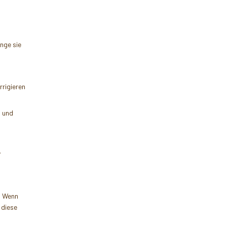
nge sie
rigieren
n und
.
. Wenn
 diese