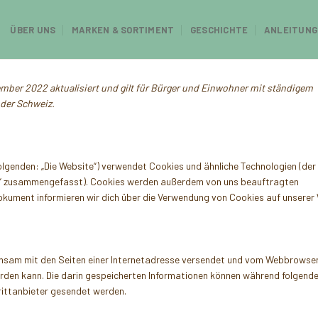
ÜBER UNS
MARKEN & SORTIMENT
GESCHICHTE
ANLEITUNG
ember 2022 aktualisiert und gilt für Bürger und Einwohner mit ständigem
der Schweiz.
olgenden: „Die Website“) verwendet Cookies und ähnliche Technologien (der
ies“ zusammengefasst). Cookies werden außerdem von uns beauftragten
Dokument informieren wir dich über die Verwendung von Cookies auf unserer
meinsam mit den Seiten einer Internetadresse versendet und vom Webbrowse
den kann. Die darin gespeicherten Informationen können während folgende
rittanbieter gesendet werden.