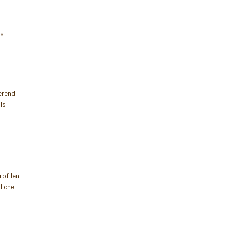
es
erend
ls
rofilen
liche