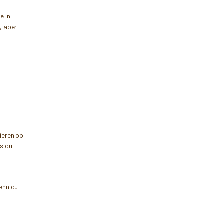
e in
, aber
ieren ob
ss du
Wenn du