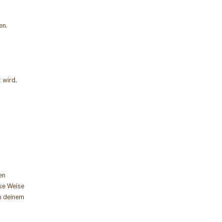
en.
 wird,
en
ese Weise
in deinem