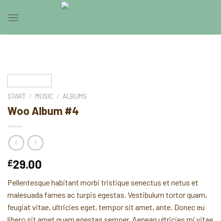
Skip
0
to
content
START
/
MUSIC
/
ALBUMS
Woo Album #4
29.00
£
Pellentesque habitant morbi tristique senectus et netus et
malesuada fames ac turpis egestas. Vestibulum tortor quam,
feugiat vitae, ultricies eget, tempor sit amet, ante. Donec eu
libero sit amet quam egestas semper. Aenean ultricies mi vitae