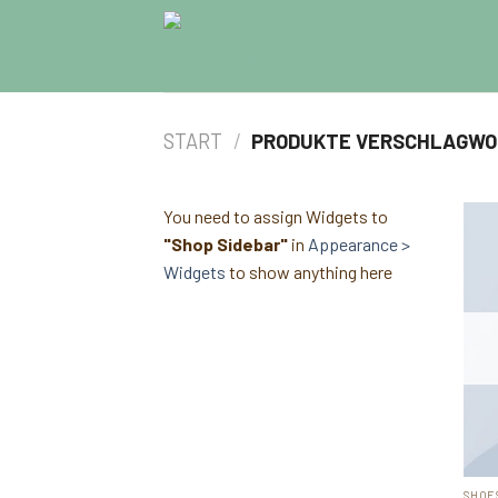
Skip
to
content
START
/
PRODUKTE VERSCHLAGWOR
You need to assign Widgets to
"Shop Sidebar"
in
Appearance >
Widgets
to show anything here
SHOE