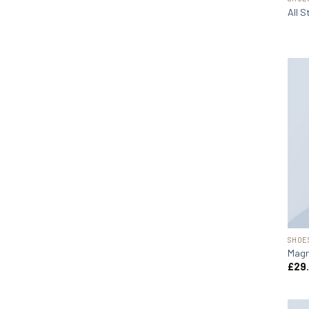
All 
SHOE
Magn
£
29