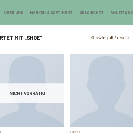
ÜBER UNS
MARKEN & SORTIMENT
GESCHICHTE
ANLEITUNG
Showing all 7 results
TET MIT „SHOE“
NICHT VORRÄTIG
S
SHOES