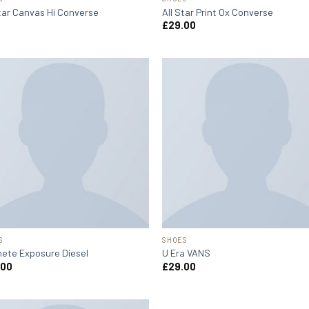
Star Canvas Hi Converse
All Star Print Ox Converse
£
29.00
S
SHOES
ete Exposure Diesel
U Era VANS
.00
£
29.00