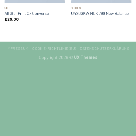
SHOES
SHOES
All Star Print Ox Converse
U420GKW NOK 799 New Balance
£
29.00
IMPRESSUM
COOKIE-RICHTLINIE (EU)
DATENSCHUTZERKLÄRUNG
Copyright 2026 ©
UX Themes