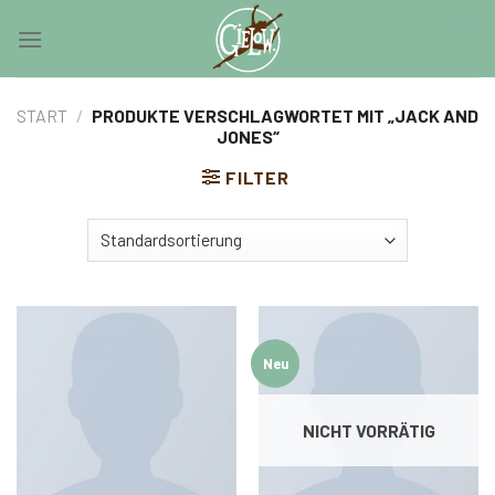
Skip
0
to
content
START
/
PRODUKTE VERSCHLAGWORTET MIT „JACK AND
JONES“
FILTER
Neu
NICHT VORRÄTIG