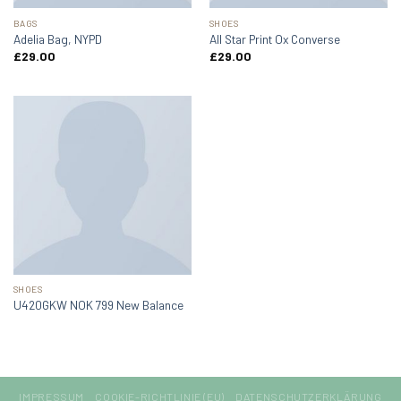
BAGS
SHOES
Adelia Bag, NYPD
All Star Print Ox Converse
£
29.00
£
29.00
SHOES
U420GKW NOK 799 New Balance
IMPRESSUM
COOKIE-RICHTLINIE (EU)
DATENSCHUTZERKLÄRUNG