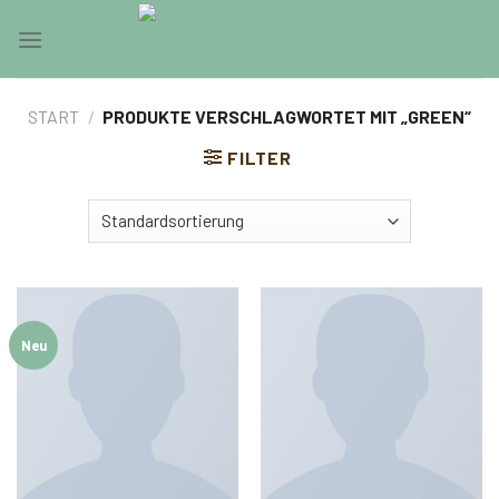
Skip
0
to
content
START
/
PRODUKTE VERSCHLAGWORTET MIT „GREEN“
FILTER
Neu