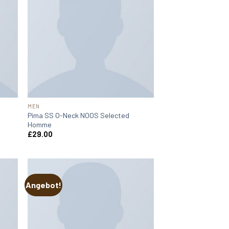
MEN
Pima SS O-Neck NOOS Selected
Homme
£
29.00
Angebot!