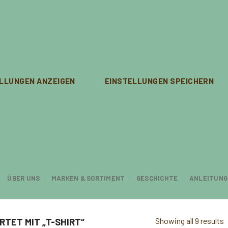
LLUNGEN ANZEIGEN
EINSTELLUNGEN SPEICHERN
ÜBER UNS
MARKEN & SORTIMENT
GESCHICHTE
ANLEITUNG
Showing all 9 results
TET MIT „T-SHIRT“