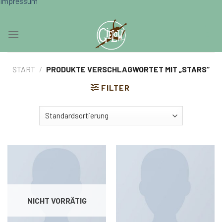
Impressum
Skip
0
to
content
START
/
PRODUKTE VERSCHLAGWORTET MIT „STARS“
FILTER
NICHT VORRÄTIG