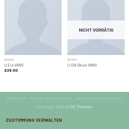
NICHT VORRÄTIG
SHOES
SHOES
U Era VANS
U Old Skool VANS
£
29.00
IMPRESSUM
COOKIE-RICHTLINIE (EU)
DATENSCHUTZERKLÄRUNG
Copyright 2026 ©
UX Themes
ZUSTIMMUNG VERWALTEN