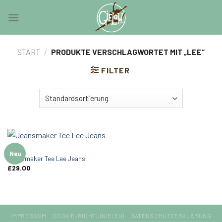
Skip
0
to
content
START
/
PRODUKTE VERSCHLAGWORTET MIT „LEE“
FILTER
MEN
Neu
Jeansmaker Tee Lee Jeans
£
29.00
IMPRESSUM
COOKIE-RICHTLINIE (EU)
DATENSCHUTZERKLÄRUNG