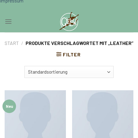
Impressum
Skip
0
to
content
START
/
PRODUKTE VERSCHLAGWORTET MIT „LEATHER“
FILTER
Neu