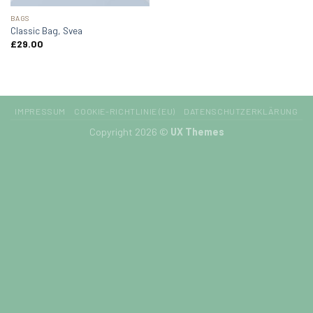
BAGS
Classic Bag, Svea
£
29.00
IMPRESSUM
COOKIE-RICHTLINIE (EU)
DATENSCHUTZERKLÄRUNG
Copyright 2026 ©
UX Themes