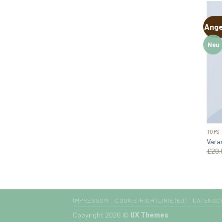
Ange
Neu
TOPS
Vara
£
29.
IMPRESSUM
COOKIE-RICHTLINIE (EU)
DATENSC
Copyright 2026 ©
UX Themes