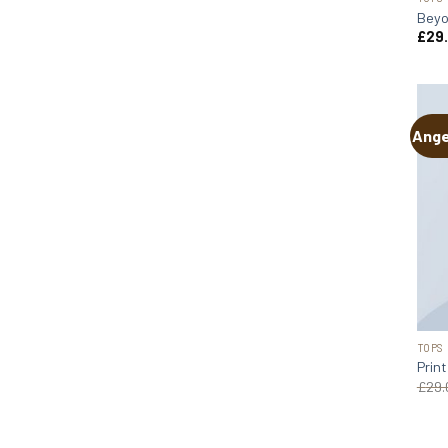
Beyo
£
29
Ange
TOPS
Prin
£
29.