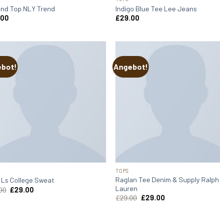
nd Top NLY Trend
Indigo Blue Tee Lee Jeans
.00
£
29.00
bot!
Angebot!
TOPS
Raglan Tee Denim & Supply Ralph
t Ls College Sweat
Lauren
Ursprünglicher
Aktueller
00
£
29.00
Preis
Preis
Ursprünglicher
Aktueller
£
29.00
£
29.00
war:
ist:
Preis
Preis
£29.00
£29.00.
war:
ist:
£29.00
£29.00.