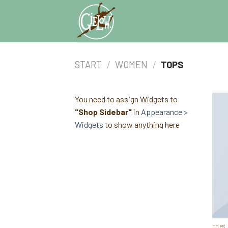
Skip
to
content
START
/
WOMEN
/
TOPS
You need to assign Widgets to
"Shop Sidebar"
in
Appearance >
Widgets
to show anything here
TOPS