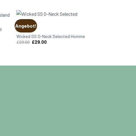
Angebot!
d
MEN
Wicked SS O-Neck Selected Homme
Ursprünglicher
Aktueller
£
29.00
£
29.00
Preis
Preis
war:
ist:
£29.00
£29.00.