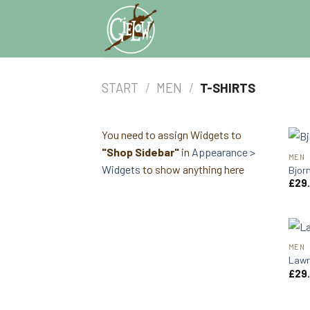
Skip
to
content
START
/
MEN
/
T-SHIRTS
You need to assign Widgets to
"Shop Sidebar"
in
Appearance >
MEN
Widgets
to show anything here
Bjor
£
29
MEN
Lawr
£
29