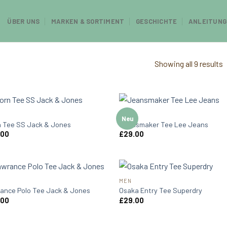
ÜBER UNS
MARKEN & SORTIMENT
GESCHICHTE
ANLEITUNG
Showing all 9 results
MEN
Neu
n Tee SS Jack & Jones
Jeansmaker Tee Lee Jeans
.00
£
29.00
MEN
ance Polo Tee Jack & Jones
Osaka Entry Tee Superdry
.00
£
29.00