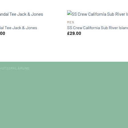
MEN
al Tee Jack & Jones
SS Crew California Sub River Islan
.00
£
29.00
HUTZERKLÄRUNG