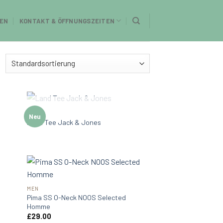
EN
KONTAKT & ÖFFNUNGSZEITEN
NICHT VORRÄTIG
MEN
Neu
Land Tee Jack & Jones
MEN
Pima SS O-Neck NOOS Selected
Homme
£
29.00