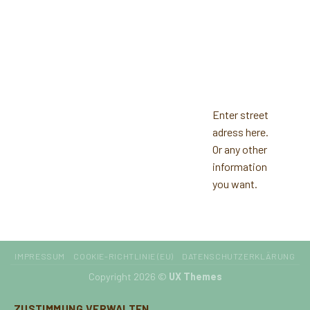
Enter street
adress here.
Or any other
information
you want.
IMPRESSUM
COOKIE-RICHTLINIE (EU)
DATENSCHUTZERKLÄRUNG
Copyright 2026 ©
UX Themes
ZUSTIMMUNG VERWALTEN