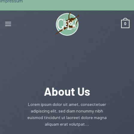
Impressum
Skip
to
0
content
About Us
Lorem ipsum dolor sit amet, consectetuer
adipiscing elit, sed diam nonummy nibh
euismod tincidunt ut laoreet dolore magna
aliquam erat volutpat….