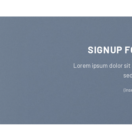
SIGNUP 
Lorem ipsum dolor sit 
se
(ins