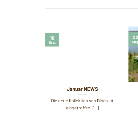
0
18
Aug
Dez.
& Meet
Januar NEWS
.]
Die neue Kollektion von Bloch ist
eingetroffen! [...]